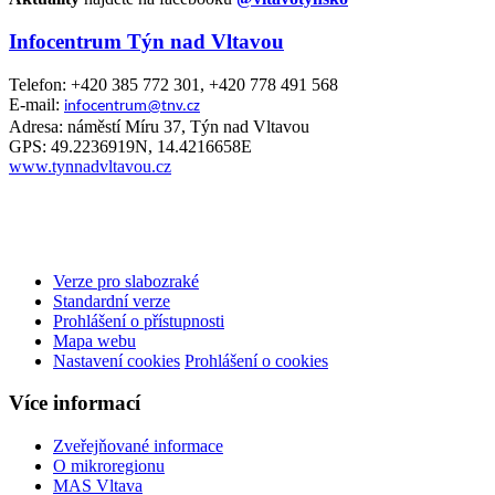
Infocentrum Týn nad Vltavou
Telefon: +420 385 772 301, +420 778 491 568
E-mail:
infocentrum@tnv.cz
Adresa: náměstí Míru 37, Týn nad Vltavou
GPS: 49.2236919N, 14.4216658E
www.tynnadvltavou.cz
Verze pro slabozraké
Standardní verze
Prohlášení o přístupnosti
Mapa webu
Nastavení cookies
Prohlášení o cookies
Více informací
Zveřejňované informace
O mikroregionu
MAS Vltava