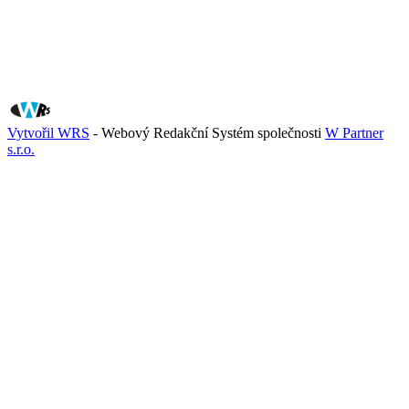
Vytvořil WRS
- Webový Redakční Systém společnosti
W Partner
s.r.o.