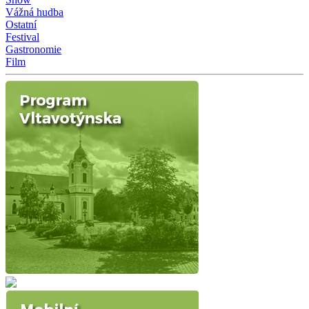
Vážná hudba
Ostatní
Festival
Gastronomie
Film