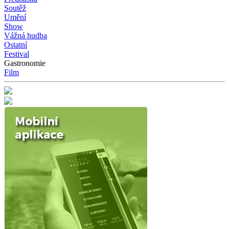
Soutěž
Umění
Show
Vážná hudba
Ostatní
Festival
Gastronomie
Film