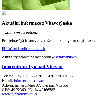
Aktuální informace z Vltavotýnska
- zajímavosti z regionu
Pro nejnovější informace z našeho mikroregionu se přihlašte:
Přihlášení k odběru novinek
Aktuality
najdete na facebooku
@vltavotynsko
Infocentrum Týn nad Vltavou
Telefon: +420 385 772 301, +420 778 491 568
E-mail:
infocentrum@tnv.cz
Adresa: náměstí Míru 37, Týn nad Vltavou
GPS: 49.2236919N, 14.4216658E
www.tynnadvltavou.cz