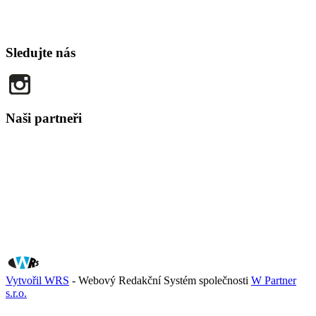
Sledujte nás
Naši partneři
Vytvořil WRS
- Webový Redakční Systém společnosti
W Partner
s.r.o.