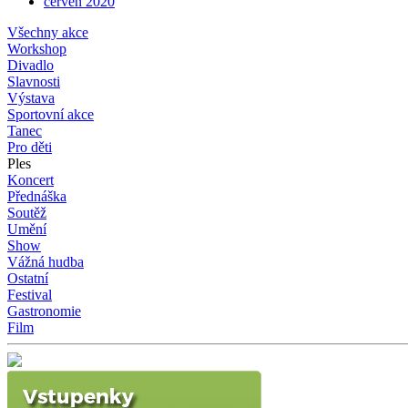
červen 2020
Všechny akce
Workshop
Divadlo
Slavnosti
Výstava
Sportovní akce
Tanec
Pro děti
Ples
Koncert
Přednáška
Soutěž
Umění
Show
Vážná hudba
Ostatní
Festival
Gastronomie
Film