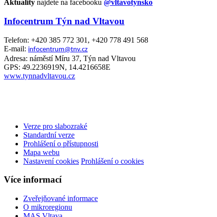
Aktuality
najdete na facebooku
@vltavotynsko
Infocentrum Týn nad Vltavou
Telefon: +420 385 772 301, +420 778 491 568
E-mail:
infocentrum@tnv.cz
Adresa: náměstí Míru 37, Týn nad Vltavou
GPS: 49.2236919N, 14.4216658E
www.tynnadvltavou.cz
Verze pro slabozraké
Standardní verze
Prohlášení o přístupnosti
Mapa webu
Nastavení cookies
Prohlášení o cookies
Více informací
Zveřejňované informace
O mikroregionu
MAS Vltava