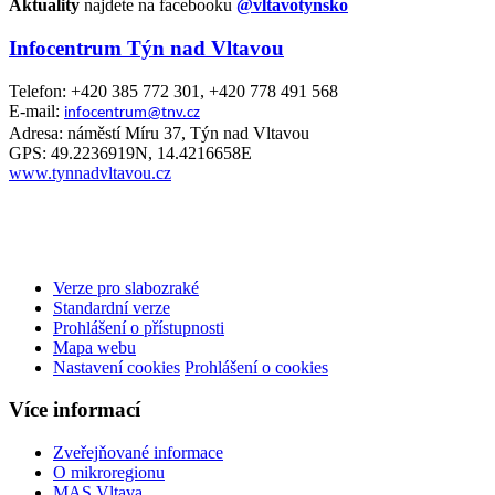
Aktuality
najdete na facebooku
@vltavotynsko
Infocentrum Týn nad Vltavou
Telefon: +420 385 772 301, +420 778 491 568
E-mail:
infocentrum@tnv.cz
Adresa: náměstí Míru 37, Týn nad Vltavou
GPS: 49.2236919N, 14.4216658E
www.tynnadvltavou.cz
Verze pro slabozraké
Standardní verze
Prohlášení o přístupnosti
Mapa webu
Nastavení cookies
Prohlášení o cookies
Více informací
Zveřejňované informace
O mikroregionu
MAS Vltava