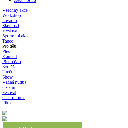
červen 2020
Všechny akce
Workshop
Divadlo
Slavnosti
Výstava
Sportovní akce
Tanec
Pro děti
Ples
Koncert
Přednáška
Soutěž
Umění
Show
Vážná hudba
Ostatní
Festival
Gastronomie
Film