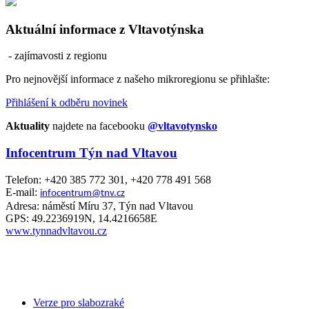
Aktuální informace z Vltavotýnska
- zajímavosti z regionu
Pro nejnovější informace z našeho mikroregionu se přihlašte:
Přihlášení k odběru novinek
Aktuality
najdete na facebooku
@vltavotynsko
Infocentrum Týn nad Vltavou
Telefon: +420 385 772 301, +420 778 491 568
E-mail:
infocentrum@tnv.cz
Adresa: náměstí Míru 37, Týn nad Vltavou
GPS: 49.2236919N, 14.4216658E
www.tynnadvltavou.cz
Verze pro slabozraké