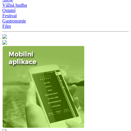
Vážná hudba
Ostatní
Festival
Gastronomie
Film