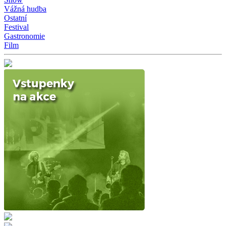
Vážná hudba
Ostatní
Festival
Gastronomie
Film