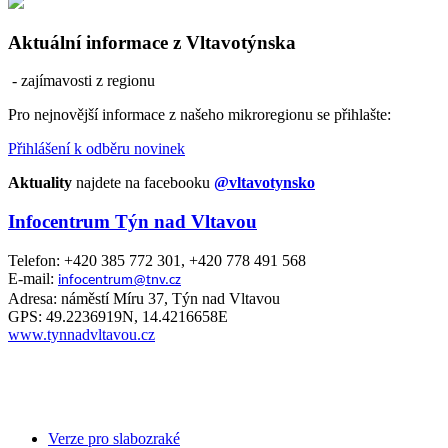
Aktuální informace z Vltavotýnska
- zajímavosti z regionu
Pro nejnovější informace z našeho mikroregionu se přihlašte:
Přihlášení k odběru novinek
Aktuality
najdete na facebooku
@vltavotynsko
Infocentrum Týn nad Vltavou
Telefon: +420 385 772 301, +420 778 491 568
E-mail:
infocentrum@tnv.cz
Adresa: náměstí Míru 37, Týn nad Vltavou
GPS: 49.2236919N, 14.4216658E
www.tynnadvltavou.cz
Verze pro slabozraké