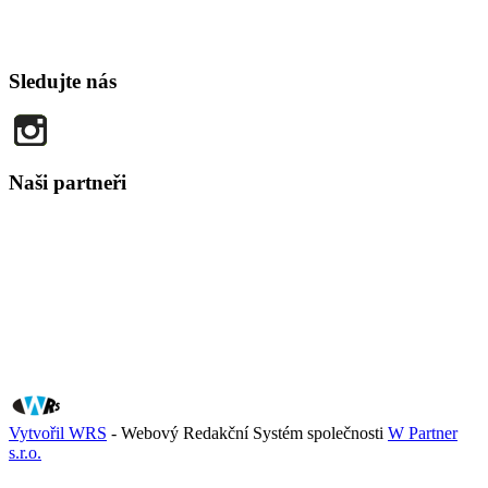
Sledujte nás
Naši partneři
Vytvořil WRS
- Webový Redakční Systém společnosti
W Partner
s.r.o.