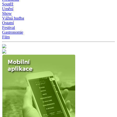
Soutěž
Umění
Show
Vážná hudba
Ostatní
Festival
Gastronomie
Film