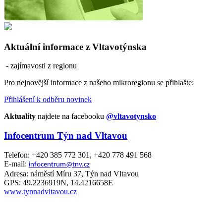
Aktuální informace z Vltavotýnska
- zajímavosti z regionu
Pro nejnovější informace z našeho mikroregionu se přihlašte:
Přihlášení k odběru novinek
Aktuality
najdete na facebooku
@vltavotynsko
Infocentrum Týn nad Vltavou
Telefon: +420 385 772 301, +420 778 491 568
E-mail:
infocentrum@tnv.cz
Adresa: náměstí Míru 37, Týn nad Vltavou
GPS: 49.2236919N, 14.4216658E
www.tynnadvltavou.cz