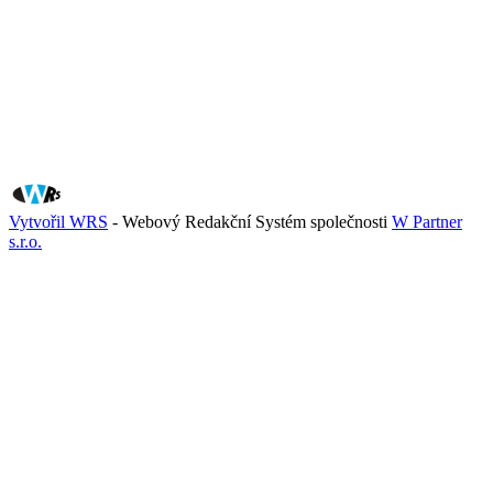
Vytvořil WRS
- Webový Redakční Systém společnosti
W Partner
s.r.o.