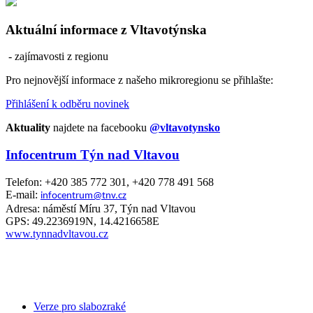
Aktuální informace z Vltavotýnska
- zajímavosti z regionu
Pro nejnovější informace z našeho mikroregionu se přihlašte:
Přihlášení k odběru novinek
Aktuality
najdete na facebooku
@vltavotynsko
Infocentrum Týn nad Vltavou
Telefon: +420 385 772 301, +420 778 491 568
E-mail:
infocentrum@tnv.cz
Adresa: náměstí Míru 37, Týn nad Vltavou
GPS: 49.2236919N, 14.4216658E
www.tynnadvltavou.cz
Verze pro slabozraké