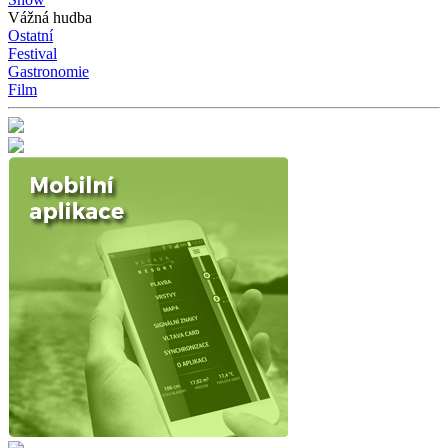
Vážná hudba
Ostatní
Festival
Gastronomie
Film