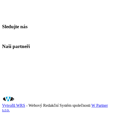
Sledujte nás
Naši partneři
Vytvořil WRS
- Webový Redakční Systém společnosti
W Partner
s.r.o.