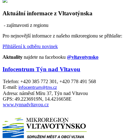
Aktuální informace z Vltavotýnska
- zajímavosti z regionu
Pro nejnovější informace z našeho mikroregionu se přihlašte:
Přihlášení k odběru novinek
Aktuality
najdete na facebooku
@vltavotynsko
Infocentrum Týn nad Vltavou
Telefon: +420 385 772 301, +420 778 491 568
E-mail:
infocentrum@tnv.cz
Adresa: náměstí Míru 37, Týn nad Vltavou
GPS: 49.2236919N, 14.4216658E
www.tynnadvltavou.cz