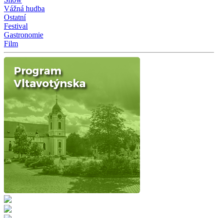
Vážná hudba
Ostatní
Festival
Gastronomie
Film