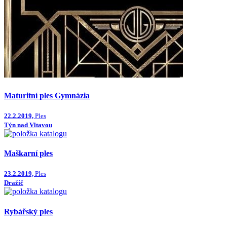
Maturitní ples Gymnázia
22.2.2019,
Ples
Týn nad Vltavou
Maškarní ples
23.2.2019,
Ples
Dražíč
Rybářský ples