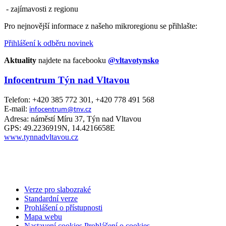
- zajímavosti z regionu
Pro nejnovější informace z našeho mikroregionu se přihlašte:
Přihlášení k odběru novinek
Aktuality
najdete na facebooku
@vltavotynsko
Infocentrum Týn nad Vltavou
Telefon: +420 385 772 301, +420 778 491 568
E-mail:
infocentrum@tnv.cz
Adresa: náměstí Míru 37, Týn nad Vltavou
GPS: 49.2236919N, 14.4216658E
www.tynnadvltavou.cz
Verze pro slabozraké
Standardní verze
Prohlášení o přístupnosti
Mapa webu
Nastavení cookies
Prohlášení o cookies