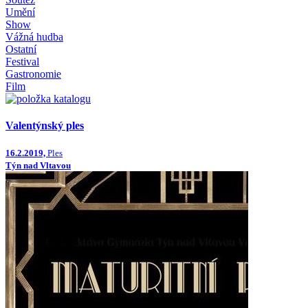
Umění
Show
Vážná hudba
Ostatní
Festival
Gastronomie
Film
Valentýnský ples
16.2.2019,
Ples
Týn nad Vltavou