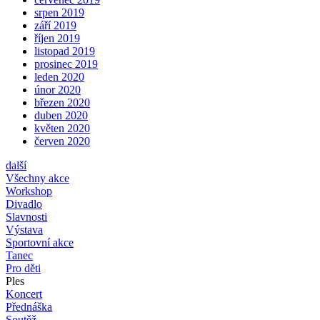
srpen 2019
září 2019
říjen 2019
listopad 2019
prosinec 2019
leden 2020
únor 2020
březen 2020
duben 2020
květen 2020
červen 2020
další
Všechny akce
Workshop
Divadlo
Slavnosti
Výstava
Sportovní akce
Tanec
Pro děti
Ples
Koncert
Přednáška
Soutěž