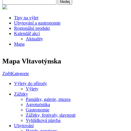
Tipy na výlet
Ubytování a gastronomie
Regionální produkt
Kalendář akcí
Aktuality
Mapa
Mapa Vltavotýnska
Zpět
Kategorie
Výlety do přírody
Výlety
Zážitky
Památky, galerie, muzea
Agroturistika
Gastronomie
Zážitky, festivaly, slavnosti
Vyhlídková plavba
Ubytování
Hotely, penziony