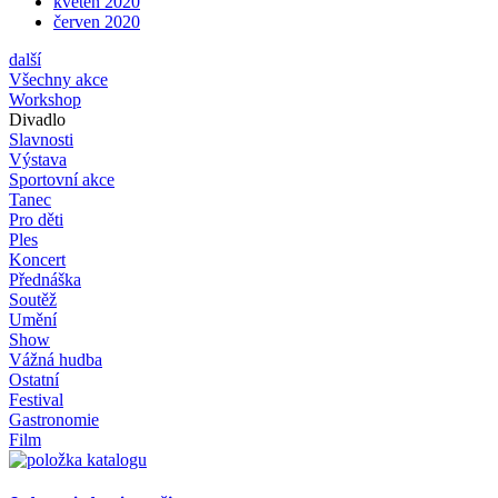
květen 2020
červen 2020
další
Všechny akce
Workshop
Divadlo
Slavnosti
Výstava
Sportovní akce
Tanec
Pro děti
Ples
Koncert
Přednáška
Soutěž
Umění
Show
Vážná hudba
Ostatní
Festival
Gastronomie
Film