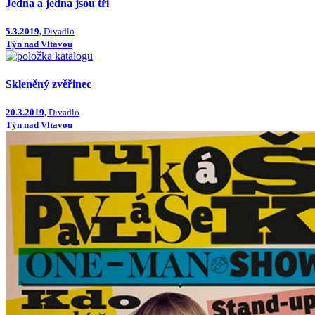
Jedna a jedna jsou tři
5.3.2019,
Divadlo
Týn nad Vltavou
Skleněný zvěřinec
20.3.2019,
Divadlo
Týn nad Vltavou