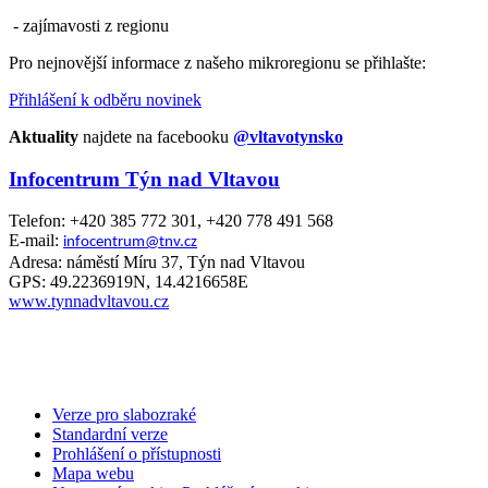
- zajímavosti z regionu
Pro nejnovější informace z našeho mikroregionu se přihlašte:
Přihlášení k odběru novinek
Aktuality
najdete na facebooku
@vltavotynsko
Infocentrum Týn nad Vltavou
Telefon: +420 385 772 301, +420 778 491 568
E-mail:
infocentrum@tnv.cz
Adresa: náměstí Míru 37, Týn nad Vltavou
GPS: 49.2236919N, 14.4216658E
www.tynnadvltavou.cz
Verze pro slabozraké
Standardní verze
Prohlášení o přístupnosti
Mapa webu