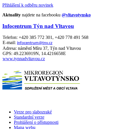
Přihlášení k odběru novinek
Aktuality
najdete na facebooku
@vltavotynsko
Infocentrum Týn nad Vltavou
Telefon: +420 385 772 301, +420 778 491 568
E-mail:
infocentrum@tnv.cz
Adresa: náměstí Míru 37, Týn nad Vltavou
GPS: 49.2236919N, 14.4216658E
www.tynnadvltavou.cz
Verze pro slabozraké
Standardní verze
Prohlášení o přístupnosti
Mapa webu