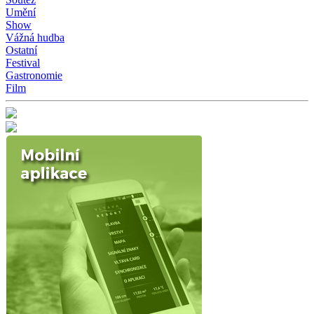
Umění
Show
Vážná hudba
Ostatní
Festival
Gastronomie
Film