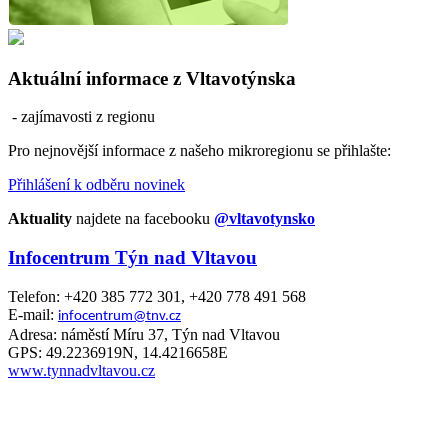
Aktuální informace z Vltavotýnska
- zajímavosti z regionu
Pro nejnovější informace z našeho mikroregionu se přihlašte:
Přihlášení k odběru novinek
Aktuality
najdete na facebooku
@vltavotynsko
Infocentrum Týn nad Vltavou
Telefon: +420 385 772 301, +420 778 491 568
E-mail:
infocentrum@tnv.cz
Adresa: náměstí Míru 37, Týn nad Vltavou
GPS: 49.2236919N, 14.4216658E
www.tynnadvltavou.cz