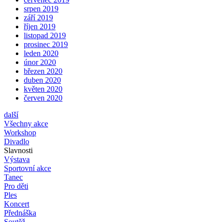
srpen 2019
září 2019
říjen 2019
listopad 2019
prosinec 2019
leden 2020
únor 2020
březen 2020
duben 2020
květen 2020
červen 2020
další
Všechny akce
Workshop
Divadlo
Slavnosti
Výstava
Sportovní akce
Tanec
Pro děti
Ples
Koncert
Přednáška
Soutěž