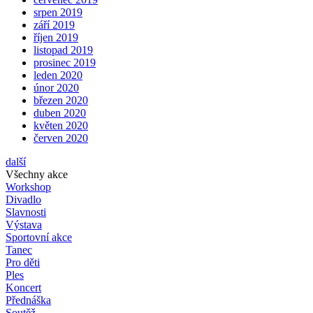
srpen 2019
září 2019
říjen 2019
listopad 2019
prosinec 2019
leden 2020
únor 2020
březen 2020
duben 2020
květen 2020
červen 2020
další
Všechny akce
Workshop
Divadlo
Slavnosti
Výstava
Sportovní akce
Tanec
Pro děti
Ples
Koncert
Přednáška
Soutěž