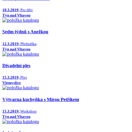
10.3.2019,
Pro děti
Týn nad Vltavou
Sedm týdnů s Anežkou
12.3.2019,
Přednáška
Týn nad Vltavou
Divadelní ples
15.3.2019,
Ples
Všemyslice
Výtvarna kuchyňka s Mírou Petříkem
15.3.2019,
Workshop
Týn nad Vltavou