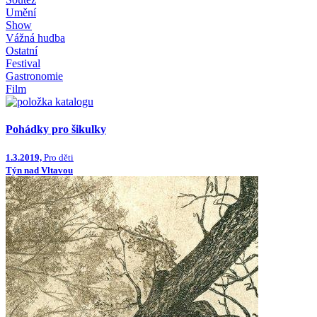
Umění
Show
Vážná hudba
Ostatní
Festival
Gastronomie
Film
Pohádky pro šikulky
1.3.2019,
Pro děti
Týn nad Vltavou