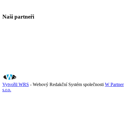
Naši partneři
Vytvořil WRS
- Webový Redakční Systém společnosti
W Partner
s.r.o.