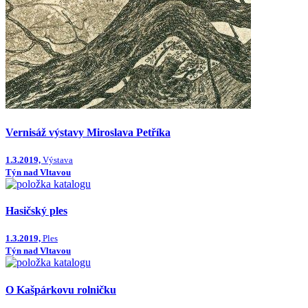
Vernisáž výstavy Miroslava Petříka
1.3.2019,
Výstava
Týn nad Vltavou
Hasičský ples
1.3.2019,
Ples
Týn nad Vltavou
O Kašpárkovu rolničku