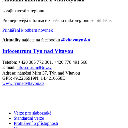
- zajímavosti z regionu
Pro nejnovější informace z našeho mikroregionu se přihlašte:
Přihlášení k odběru novinek
Aktuality
najdete na facebooku
@vltavotynsko
Infocentrum Týn nad Vltavou
Telefon: +420 385 772 301, +420 778 491 568
E-mail:
infocentrum@tnv.cz
Adresa: náměstí Míru 37, Týn nad Vltavou
GPS: 49.2236919N, 14.4216658E
www.tynnadvltavou.cz
Verze pro slabozraké
Standardní verze
Prohlášení o přístupnosti