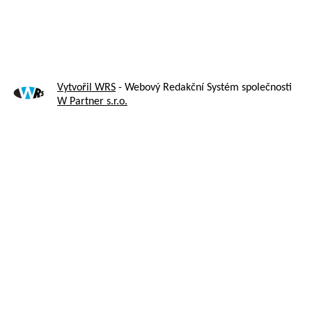
Vytvořil WRS
- Webový Redakční Systém společnosti
W Partner s.r.o.