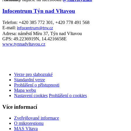
Infocentrum Týn nad Vltavou
Telefon: +420 385 772 301, +420 778 491 568
E-mail:
infocentrum@tnv.cz
Adresa: náměstí Míru 37, Týn nad Vltavou
GPS: 49.2236919N, 14.4216658E
www.tynnadvltavou.cz
Verze pro slabozraké
Standardní verze
Prohlášení o přístupnosti
Mapa webu
Nastavení cookies
Prohlášení o cookies
Více informací
Zveřejňované informace
O mikroregionu
MAS Vltava