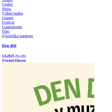
Umění
Show
Vážná hudba
Ostatní
Festival
Gastronomie
Film
Den dětí
1.6.2019,
Pro děti
Týn nad Vltavou