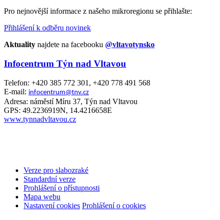
Pro nejnovější informace z našeho mikroregionu se přihlašte:
Přihlášení k odběru novinek
Aktuality
najdete na facebooku
@vltavotynsko
Infocentrum Týn nad Vltavou
Telefon: +420 385 772 301, +420 778 491 568
E-mail:
infocentrum@tnv.cz
Adresa: náměstí Míru 37, Týn nad Vltavou
GPS: 49.2236919N, 14.4216658E
www.tynnadvltavou.cz
Verze pro slabozraké
Standardní verze
Prohlášení o přístupnosti
Mapa webu
Nastavení cookies
Prohlášení o cookies