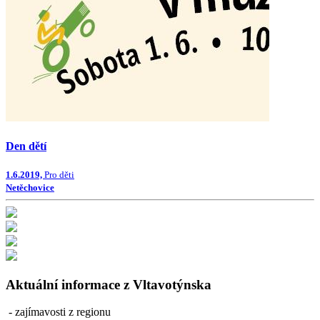
Den dětí
1.6.2019,
Pro děti
Netěchovice
Aktuální informace z Vltavotýnska
- zajímavosti z regionu