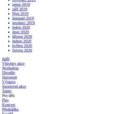
srpen 2019
září 2019
říjen 2019
listopad 2019
prosinec 2019
leden 2020
únor 2020
březen 2020
duben 2020
květen 2020
červen 2020
další
Všechny akce
Workshop
Divadlo
Slavnosti
Výstava
Sportovní akce
Tanec
Pro děti
Ples
Koncert
Přednáška
Soutěž