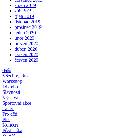
srpen 2019
září 2019
říjen 2019
listopad 2019
prosinec 2019
leden 2020
únor 2020
březen 2020
duben 2020
květen 2020
červen 2020
další
Všechny akce
Workshop
Divadlo
Slavnosti
Výstava
Sportovní akce
Tanec
Pro děti
Ples
Koncert
Přednáška
Soutěž