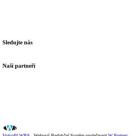
Sledujte nás
Naši partneři
Vytvořil WRS
- Webový Redakční Systém společnosti
W Partner