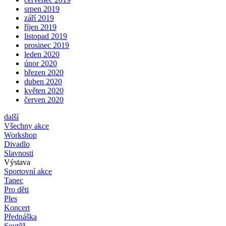
srpen 2019
září 2019
říjen 2019
listopad 2019
prosinec 2019
leden 2020
únor 2020
březen 2020
duben 2020
květen 2020
červen 2020
další
Všechny akce
Workshop
Divadlo
Slavnosti
Výstava
Sportovní akce
Tanec
Pro děti
Ples
Koncert
Přednáška
Soutěž