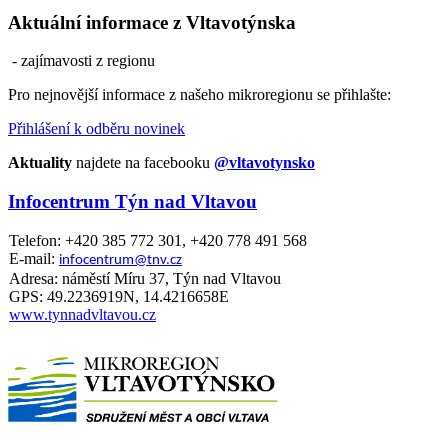
Aktuální informace z Vltavotýnska
- zajímavosti z regionu
Pro nejnovější informace z našeho mikroregionu se přihlašte:
Přihlášení k odběru novinek
Aktuality
najdete na facebooku
@vltavotynsko
Infocentrum Týn nad Vltavou
Telefon: +420 385 772 301, +420 778 491 568
E-mail:
infocentrum@tnv.cz
Adresa: náměstí Míru 37, Týn nad Vltavou
GPS: 49.2236919N, 14.4216658E
www.tynnadvltavou.cz