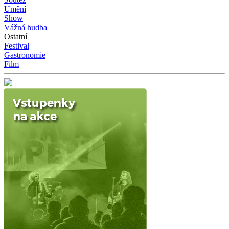
Umění
Show
Vážná hudba
Ostatní
Festival
Gastronomie
Film