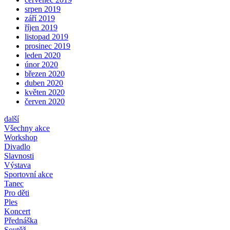
srpen 2019
září 2019
říjen 2019
listopad 2019
prosinec 2019
leden 2020
únor 2020
březen 2020
duben 2020
květen 2020
červen 2020
další
Všechny akce
Workshop
Divadlo
Slavnosti
Výstava
Sportovní akce
Tanec
Pro děti
Ples
Koncert
Přednáška
Soutěž