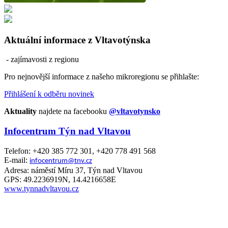
Aktuální informace z Vltavotýnska
- zajímavosti z regionu
Pro nejnovější informace z našeho mikroregionu se přihlašte:
Přihlášení k odběru novinek
Aktuality
najdete na facebooku
@vltavotynsko
Infocentrum Týn nad Vltavou
Telefon: +420 385 772 301, +420 778 491 568
E-mail:
infocentrum@tnv.cz
Adresa: náměstí Míru 37, Týn nad Vltavou
GPS: 49.2236919N, 14.4216658E
www.tynnadvltavou.cz