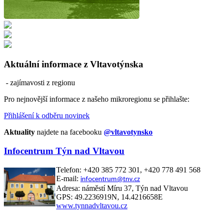
Aktuální informace z Vltavotýnska
- zajímavosti z regionu
Pro nejnovější informace z našeho mikroregionu se přihlašte:
Přihlášení k odběru novinek
Aktuality
najdete na facebooku
@vltavotynsko
Infocentrum Týn nad Vltavou
Telefon: +420 385 772 301, +420 778 491 568
E-mail:
infocentrum@tnv.cz
Adresa: náměstí Míru 37, Týn nad Vltavou
GPS: 49.2236919N, 14.4216658E
www.tynnadvltavou.cz