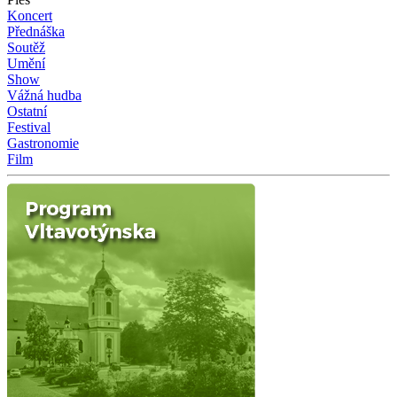
Koncert
Přednáška
Soutěž
Umění
Show
Vážná hudba
Ostatní
Festival
Gastronomie
Film