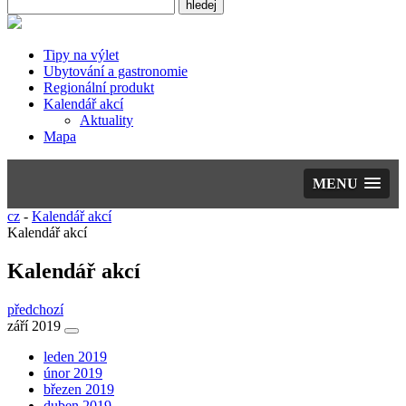
Tipy na výlet
Ubytování a gastronomie
Regionální produkt
Kalendář akcí
Aktuality
Mapa
MENU
cz
-
Kalendář akcí
Kalendář akcí
Kalendář akcí
předchozí
září 2019
leden 2019
únor 2019
březen 2019
duben 2019