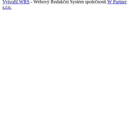
Vytvořil WRS
- Webový Redakční Systém společnosti
W Partner
s.r.o.