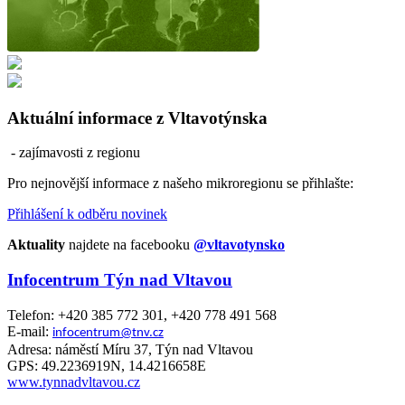
Aktuální informace z Vltavotýnska
- zajímavosti z regionu
Pro nejnovější informace z našeho mikroregionu se přihlašte:
Přihlášení k odběru novinek
Aktuality
najdete na facebooku
@vltavotynsko
Infocentrum Týn nad Vltavou
Telefon: +420 385 772 301, +420 778 491 568
E-mail:
infocentrum@tnv.cz
Adresa: náměstí Míru 37, Týn nad Vltavou
GPS: 49.2236919N, 14.4216658E
www.tynnadvltavou.cz