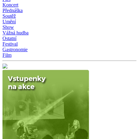
Koncert
Přednáška
Soutěž
Umění
Show
Vážná hudba
Ostatní
Festival
Gastronomie
Film