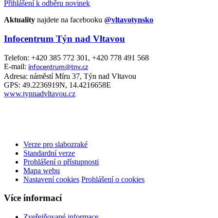
Přihlášení k odběru novinek
Aktuality
najdete na facebooku
@vltavotynsko
Infocentrum Týn nad Vltavou
Telefon: +420 385 772 301, +420 778 491 568
E-mail:
infocentrum@tnv.cz
Adresa: náměstí Míru 37, Týn nad Vltavou
GPS: 49.2236919N, 14.4216658E
www.tynnadvltavou.cz
Verze pro slabozraké
Standardní verze
Prohlášení o přístupnosti
Mapa webu
Nastavení cookies
Prohlášení o cookies
Více informací
Zveřejňované informace