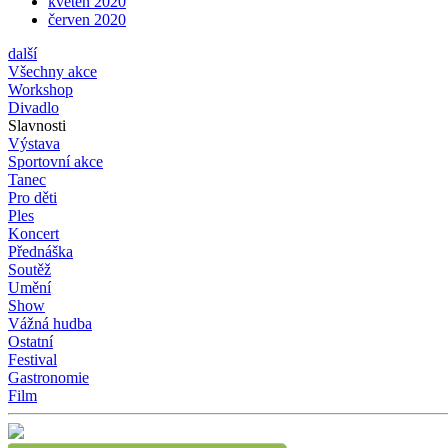
květen 2020
červen 2020
další
Všechny akce
Workshop
Divadlo
Slavnosti
Výstava
Sportovní akce
Tanec
Pro děti
Ples
Koncert
Přednáška
Soutěž
Umění
Show
Vážná hudba
Ostatní
Festival
Gastronomie
Film