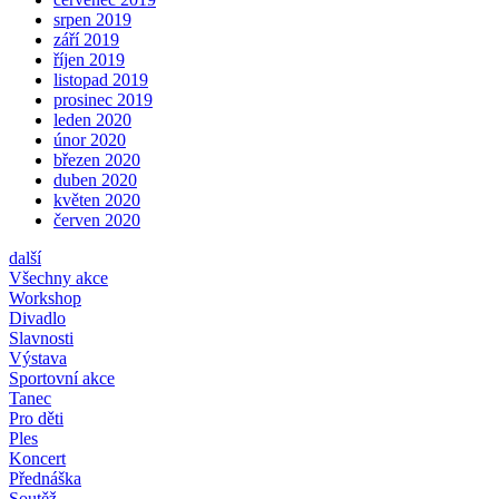
srpen 2019
září 2019
říjen 2019
listopad 2019
prosinec 2019
leden 2020
únor 2020
březen 2020
duben 2020
květen 2020
červen 2020
další
Všechny akce
Workshop
Divadlo
Slavnosti
Výstava
Sportovní akce
Tanec
Pro děti
Ples
Koncert
Přednáška
Soutěž