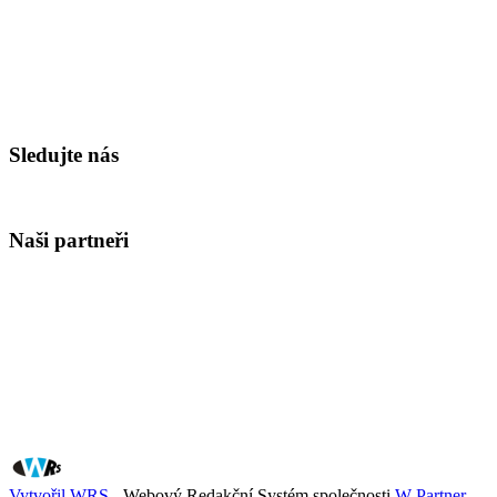
Sledujte nás
Naši partneři
Vytvořil WRS
- Webový Redakční Systém společnosti
W Partner