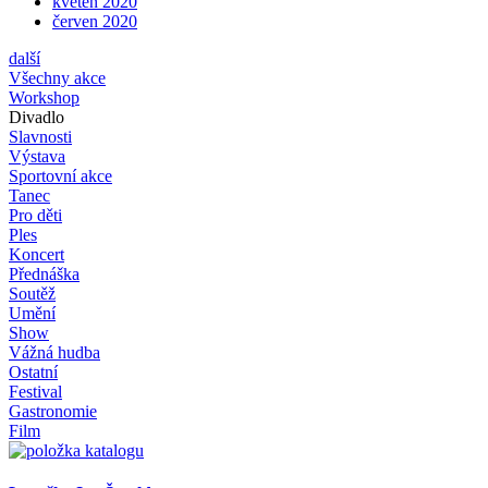
květen 2020
červen 2020
další
Všechny akce
Workshop
Divadlo
Slavnosti
Výstava
Sportovní akce
Tanec
Pro děti
Ples
Koncert
Přednáška
Soutěž
Umění
Show
Vážná hudba
Ostatní
Festival
Gastronomie
Film