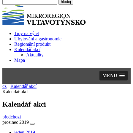
Tipy na výlet
Ubytování a gastronomie
Regionální produkt
Kalendář akcí
Aktuality
Mapa
MENU
cz
-
Kalendář akcí
Kalendář akcí
Kalendář akcí
předchozí
prosinec 2019
leden 2019