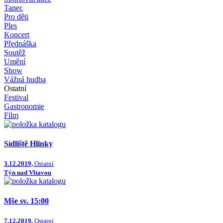
Tanec
Pro děti
Ples
Koncert
Přednáška
Soutěž
Umění
Show
Vážná hudba
Ostatní
Festival
Gastronomie
Film
Sídliště Hlinky
3.12.2019,
Ostatní
Týn nad Vltavou
Mše sv. 15:00
7.12.2019,
Ostatní