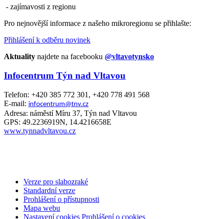
- zajímavosti z regionu
Pro nejnovější informace z našeho mikroregionu se přihlašte:
Přihlášení k odběru novinek
Aktuality
najdete na facebooku
@vltavotynsko
Infocentrum Týn nad Vltavou
Telefon: +420 385 772 301, +420 778 491 568
E-mail:
infocentrum@tnv.cz
Adresa: náměstí Míru 37, Týn nad Vltavou
GPS: 49.2236919N, 14.4216658E
www.tynnadvltavou.cz
Verze pro slabozraké
Standardní verze
Prohlášení o přístupnosti
Mapa webu
Nastavení cookies
Prohlášení o cookies