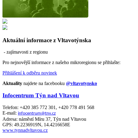
Aktuální informace z Vltavotýnska
- zajímavosti z regionu
Pro nejnovější informace z našeho mikroregionu se přihlašte:
Přihlášení k odběru novinek
Aktuality
najdete na facebooku
@vltavotynsko
Infocentrum Týn nad Vltavou
Telefon: +420 385 772 301, +420 778 491 568
E-mail:
infocentrum@tnv.cz
Adresa: náměstí Míru 37, Týn nad Vltavou
GPS: 49.2236919N, 14.4216658E
www.tynnadvltavou.cz