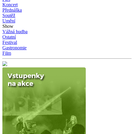
Koncert
Přednáška
Soutěž
Umění
Show
Vážná hudba
Ostatní
Festival
Gastronomie
Film