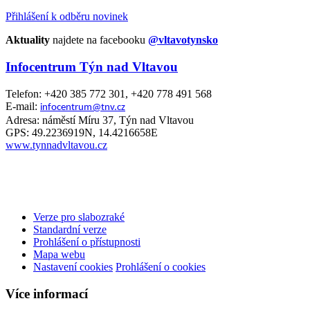
Přihlášení k odběru novinek
Aktuality
najdete na facebooku
@vltavotynsko
Infocentrum Týn nad Vltavou
Telefon: +420 385 772 301, +420 778 491 568
E-mail:
infocentrum@tnv.cz
Adresa: náměstí Míru 37, Týn nad Vltavou
GPS: 49.2236919N, 14.4216658E
www.tynnadvltavou.cz
Verze pro slabozraké
Standardní verze
Prohlášení o přístupnosti
Mapa webu
Nastavení cookies
Prohlášení o cookies
Více informací