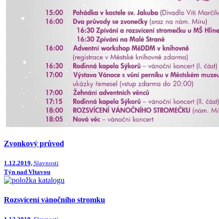
Zvonkový průvod
1.12.2019,
Slavnosti
Týn nad Vltavou
Rozsvícení vánočního stromku