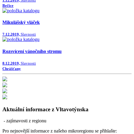
1.12.2019,
Slavnosti
Bečice
Mikulášský vláček
7.12.2019,
Slavnosti
Rozsvícení vánočního stromu
8.12.2019,
Slavnosti
Chrášťany
Aktuální informace z Vltavotýnska
- zajímavosti z regionu
Pro nejnovější informace z našeho mikroregionu se přihlašte: