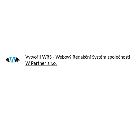
Vytvořil WRS
- Webový Redakční Systém společnosti
W Partner s.r.o.