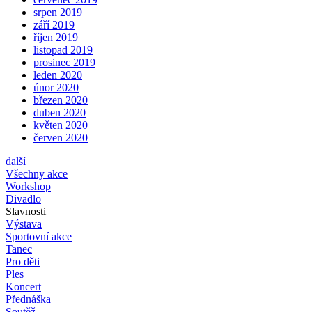
srpen 2019
září 2019
říjen 2019
listopad 2019
prosinec 2019
leden 2020
únor 2020
březen 2020
duben 2020
květen 2020
červen 2020
další
Všechny akce
Workshop
Divadlo
Slavnosti
Výstava
Sportovní akce
Tanec
Pro děti
Ples
Koncert
Přednáška
Soutěž