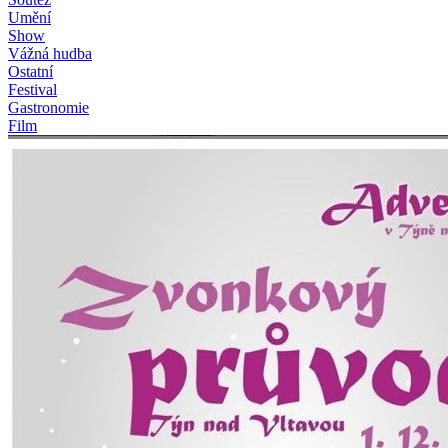
Umění
Show
Vážná hudba
Ostatní
Festival
Gastronomie
Film