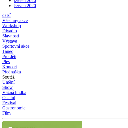
květen 2020
červen 2020
další
Všechny akce
Workshop
Divadlo
Slavnosti
Výstava
Sportovní akce
Tanec
Pro děti
Ples
Koncert
Přednáška
Soutěž
Umění
Show
Vážná hudba
Ostatní
Festival
Gastronomie
Film