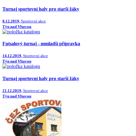
Turnaj sportovní haly pro starší žáky
8.12.2019,
Sportovní akce
Týn nad Vltavou
Futsalový turnaj - mmladší přípravka
14.12.2019,
Sportovní akce
Týn nad Vltavou
Turnaj sportovní haly pro starší žáky
21.12.2019,
Sportovní akce
Týn nad Vltavou