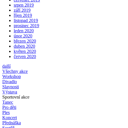
srpen 2019
září 2019
říjen 2019
listopad 2019
prosinec 2019
leden 2020
únor 2020
březen 2020
duben 2020
květen 2020
červen 2020
další
Všechny akce
Workshop
Divadlo
Slavnosti
Výstava
Sportovní akce
Tanec
Pro děti
Ples
Koncert
Přednáška
Soutěž