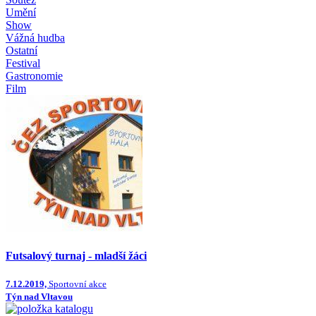
Umění
Show
Vážná hudba
Ostatní
Festival
Gastronomie
Film
Futsalový turnaj - mladší žáci
7.12.2019,
Sportovní akce
Týn nad Vltavou