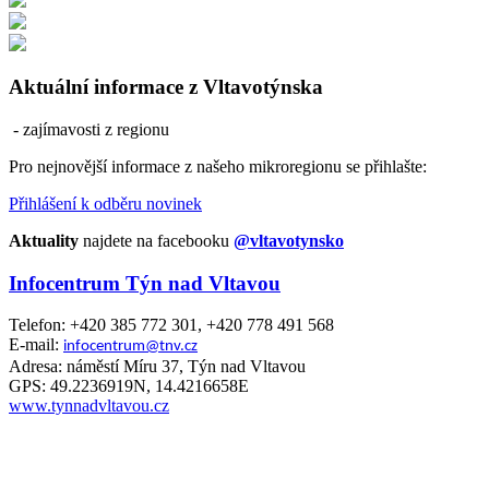
Aktuální informace z Vltavotýnska
- zajímavosti z regionu
Pro nejnovější informace z našeho mikroregionu se přihlašte:
Přihlášení k odběru novinek
Aktuality
najdete na facebooku
@vltavotynsko
Infocentrum Týn nad Vltavou
Telefon: +420 385 772 301, +420 778 491 568
E-mail:
infocentrum@tnv.cz
Adresa: náměstí Míru 37, Týn nad Vltavou
GPS: 49.2236919N, 14.4216658E
www.tynnadvltavou.cz