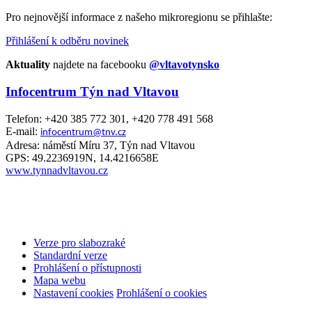
Pro nejnovější informace z našeho mikroregionu se přihlašte:
Přihlášení k odběru novinek
Aktuality
najdete na facebooku
@vltavotynsko
Infocentrum Týn nad Vltavou
Telefon: +420 385 772 301, +420 778 491 568
E-mail:
infocentrum@tnv.cz
Adresa: náměstí Míru 37, Týn nad Vltavou
GPS: 49.2236919N, 14.4216658E
www.tynnadvltavou.cz
Verze pro slabozraké
Standardní verze
Prohlášení o přístupnosti
Mapa webu
Nastavení cookies
Prohlášení o cookies