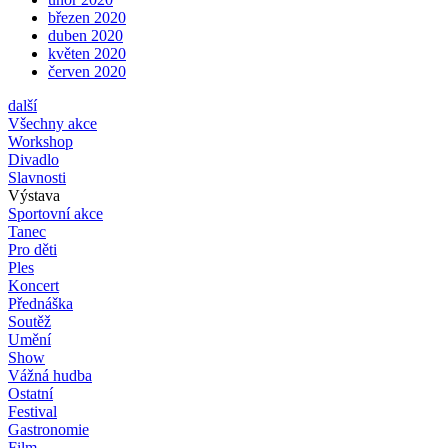
březen 2020
duben 2020
květen 2020
červen 2020
další
Všechny akce
Workshop
Divadlo
Slavnosti
Výstava
Sportovní akce
Tanec
Pro děti
Ples
Koncert
Přednáška
Soutěž
Umění
Show
Vážná hudba
Ostatní
Festival
Gastronomie
Film