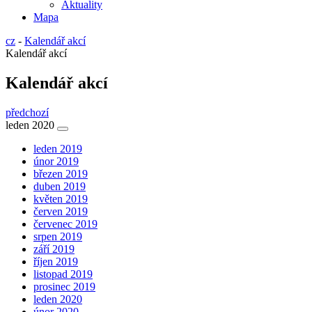
Aktuality
Mapa
cz
-
Kalendář akcí
Kalendář akcí
Kalendář akcí
předchozí
leden 2020
leden 2019
únor 2019
březen 2019
duben 2019
květen 2019
červen 2019
červenec 2019
srpen 2019
září 2019
říjen 2019
listopad 2019
prosinec 2019
leden 2020
únor 2020