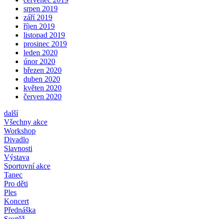
srpen 2019
září 2019
říjen 2019
listopad 2019
prosinec 2019
leden 2020
únor 2020
březen 2020
duben 2020
květen 2020
červen 2020
další
Všechny akce
Workshop
Divadlo
Slavnosti
Výstava
Sportovní akce
Tanec
Pro děti
Ples
Koncert
Přednáška
Soutěž