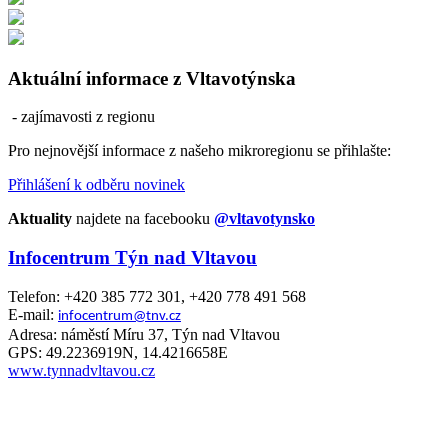
Aktuální informace z Vltavotýnska
- zajímavosti z regionu
Pro nejnovější informace z našeho mikroregionu se přihlašte:
Přihlášení k odběru novinek
Aktuality
najdete na facebooku
@vltavotynsko
Infocentrum Týn nad Vltavou
Telefon: +420 385 772 301, +420 778 491 568
E-mail:
infocentrum@tnv.cz
Adresa: náměstí Míru 37, Týn nad Vltavou
GPS: 49.2236919N, 14.4216658E
www.tynnadvltavou.cz