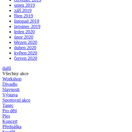
srpen 2019
září 2019
říjen 2019
listopad 2019
prosinec 2019
leden 2020
únor 2020
březen 2020
duben 2020
květen 2020
červen 2020
další
Všechny akce
Workshop
Divadlo
Slavnosti
Výstava
Sportovní akce
Tanec
Pro děti
Ples
Koncert
Přednáška
Soutěž