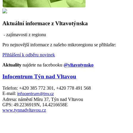
Aktuální informace z Vltavotýnska
- zajímavosti z regionu
Pro nejnovější informace z našeho mikroregionu se přihlašte:
Přihlášení k odběru novinek
Aktuality
najdete na facebooku
@vltavotynsko
Infocentrum Týn nad Vltavou
Telefon: +420 385 772 301, +420 778 491 568
E-mail:
infocentrum@tnv.cz
Adresa: náměstí Míru 37, Týn nad Vltavou
GPS: 49.2236919N, 14.4216658E
www.tynnadvltavou.cz