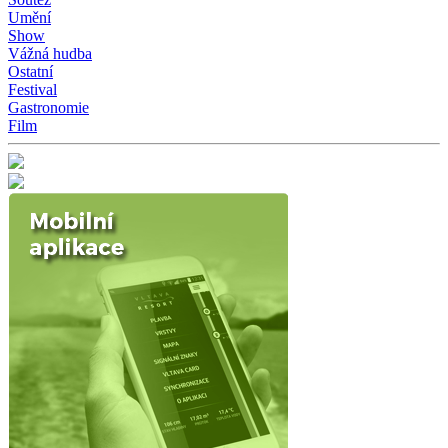
Umění
Show
Vážná hudba
Ostatní
Festival
Gastronomie
Film