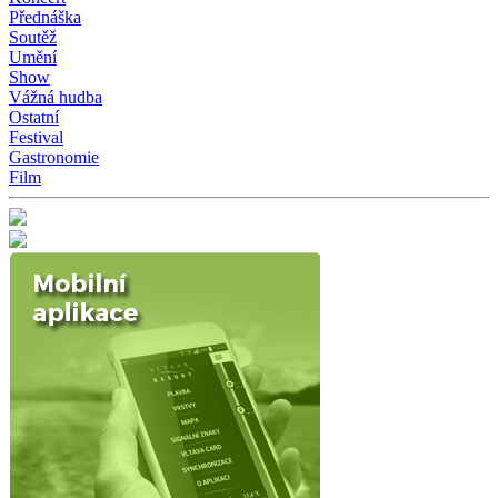
Přednáška
Soutěž
Umění
Show
Vážná hudba
Ostatní
Festival
Gastronomie
Film