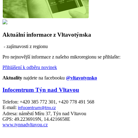
Aktuální informace z Vltavotýnska
- zajímavosti z regionu
Pro nejnovější informace z našeho mikroregionu se přihlašte:
Přihlášení k odběru novinek
Aktuality
najdete na facebooku
@vltavotynsko
Infocentrum Týn nad Vltavou
Telefon: +420 385 772 301, +420 778 491 568
E-mail:
infocentrum@tnv.cz
Adresa: náměstí Míru 37, Týn nad Vltavou
GPS: 49.2236919N, 14.4216658E
www.tynnadvltavou.cz