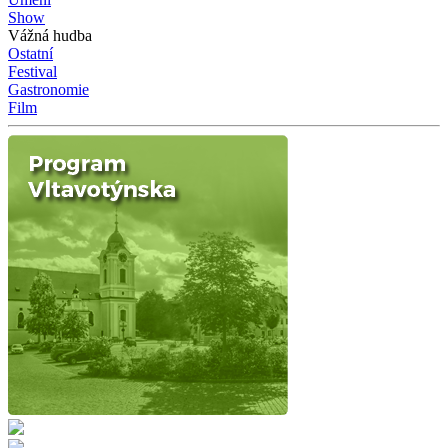
Show
Vážná hudba
Ostatní
Festival
Gastronomie
Film