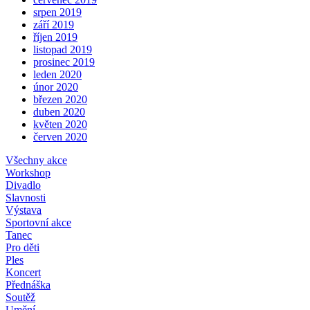
srpen 2019
září 2019
říjen 2019
listopad 2019
prosinec 2019
leden 2020
únor 2020
březen 2020
duben 2020
květen 2020
červen 2020
Všechny akce
Workshop
Divadlo
Slavnosti
Výstava
Sportovní akce
Tanec
Pro děti
Ples
Koncert
Přednáška
Soutěž
Umění