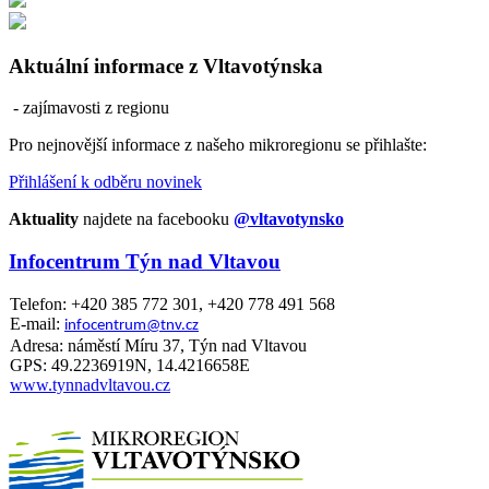
Aktuální informace z Vltavotýnska
- zajímavosti z regionu
Pro nejnovější informace z našeho mikroregionu se přihlašte:
Přihlášení k odběru novinek
Aktuality
najdete na facebooku
@vltavotynsko
Infocentrum Týn nad Vltavou
Telefon: +420 385 772 301, +420 778 491 568
E-mail:
infocentrum@tnv.cz
Adresa: náměstí Míru 37, Týn nad Vltavou
GPS: 49.2236919N, 14.4216658E
www.tynnadvltavou.cz