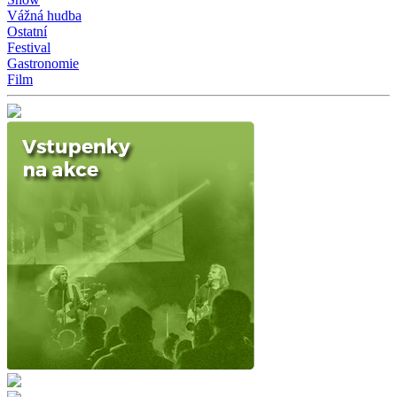
Vážná hudba
Ostatní
Festival
Gastronomie
Film