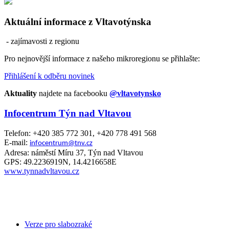
Aktuální informace z Vltavotýnska
- zajímavosti z regionu
Pro nejnovější informace z našeho mikroregionu se přihlašte:
Přihlášení k odběru novinek
Aktuality
najdete na facebooku
@vltavotynsko
Infocentrum Týn nad Vltavou
Telefon: +420 385 772 301, +420 778 491 568
E-mail:
infocentrum@tnv.cz
Adresa: náměstí Míru 37, Týn nad Vltavou
GPS: 49.2236919N, 14.4216658E
www.tynnadvltavou.cz
Verze pro slabozraké