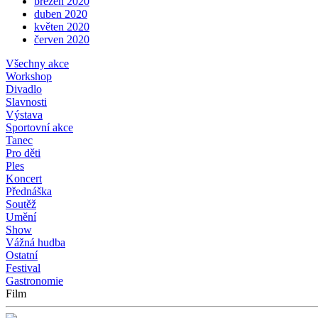
březen 2020
duben 2020
květen 2020
červen 2020
Všechny akce
Workshop
Divadlo
Slavnosti
Výstava
Sportovní akce
Tanec
Pro děti
Ples
Koncert
Přednáška
Soutěž
Umění
Show
Vážná hudba
Ostatní
Festival
Gastronomie
Film