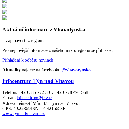
Aktuální informace z Vltavotýnska
- zajímavosti z regionu
Pro nejnovější informace z našeho mikroregionu se přihlašte:
Přihlášení k odběru novinek
Aktuality
najdete na facebooku
@vltavotynsko
Infocentrum Týn nad Vltavou
Telefon: +420 385 772 301, +420 778 491 568
E-mail:
infocentrum@tnv.cz
Adresa: náměstí Míru 37, Týn nad Vltavou
GPS: 49.2236919N, 14.4216658E
www.tynnadvltavou.cz