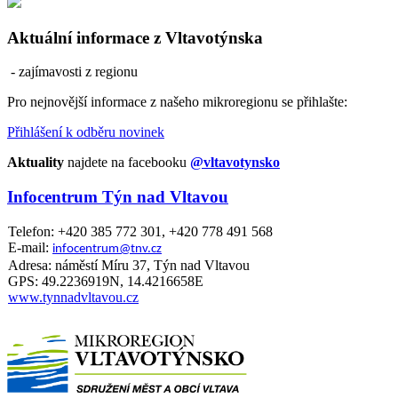
Aktuální informace z Vltavotýnska
- zajímavosti z regionu
Pro nejnovější informace z našeho mikroregionu se přihlašte:
Přihlášení k odběru novinek
Aktuality
najdete na facebooku
@vltavotynsko
Infocentrum Týn nad Vltavou
Telefon: +420 385 772 301, +420 778 491 568
E-mail:
infocentrum@tnv.cz
Adresa: náměstí Míru 37, Týn nad Vltavou
GPS: 49.2236919N, 14.4216658E
www.tynnadvltavou.cz