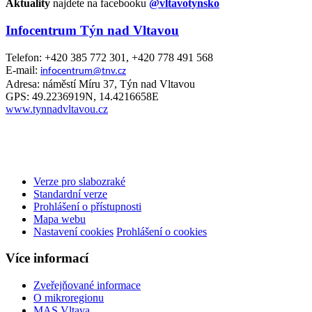
Aktuality
najdete na facebooku
@vltavotynsko
Infocentrum Týn nad Vltavou
Telefon: +420 385 772 301, +420 778 491 568
E-mail:
infocentrum@tnv.cz
Adresa: náměstí Míru 37, Týn nad Vltavou
GPS: 49.2236919N, 14.4216658E
www.tynnadvltavou.cz
Verze pro slabozraké
Standardní verze
Prohlášení o přístupnosti
Mapa webu
Nastavení cookies
Prohlášení o cookies
Více informací
Zveřejňované informace
O mikroregionu
MAS Vltava