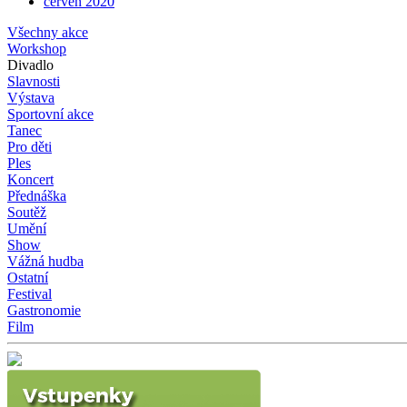
červen 2020
Všechny akce
Workshop
Divadlo
Slavnosti
Výstava
Sportovní akce
Tanec
Pro děti
Ples
Koncert
Přednáška
Soutěž
Umění
Show
Vážná hudba
Ostatní
Festival
Gastronomie
Film