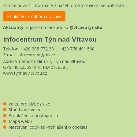
Pro nejnovější informace z našeho mikroregionu se přihlašte:
Přihlášení k odběru novinek
Aktuality
najdete na facebooku
@vltavotynsko
Infocentrum Týn nad Vltavou
Telefon: +420 385 772 301, +420 778 491 568
E-mail:
infocentrum@tnv.cz
Adresa: náměstí Míru 37, Týn nad Vltavou
GPS: 49.2236919N, 14.4216658E
www.tynnadvltavou.cz
Verze pro slabozraké
Standardní verze
Prohlášení o přístupnosti
Mapa webu
Nastavení cookies
Prohlášení o cookies