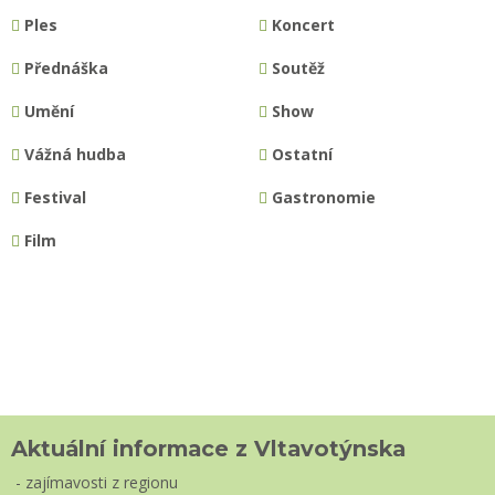
Ples
Koncert
Přednáška
Soutěž
Umění
Show
Vážná hudba
Ostatní
Festival
Gastronomie
Film
Aktuální informace z Vltavotýnska
- zajímavosti z regionu