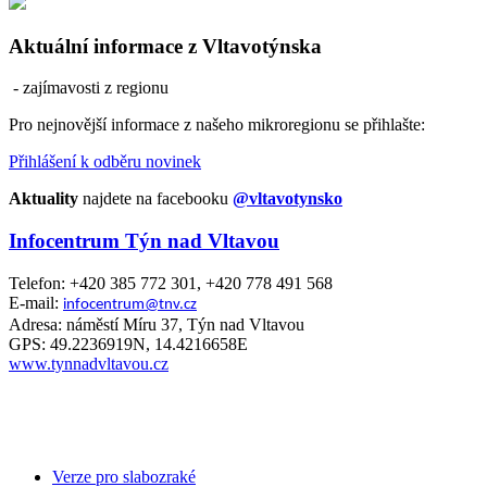
Aktuální informace z Vltavotýnska
- zajímavosti z regionu
Pro nejnovější informace z našeho mikroregionu se přihlašte:
Přihlášení k odběru novinek
Aktuality
najdete na facebooku
@vltavotynsko
Infocentrum Týn nad Vltavou
Telefon: +420 385 772 301, +420 778 491 568
E-mail:
infocentrum@tnv.cz
Adresa: náměstí Míru 37, Týn nad Vltavou
GPS: 49.2236919N, 14.4216658E
www.tynnadvltavou.cz
Verze pro slabozraké