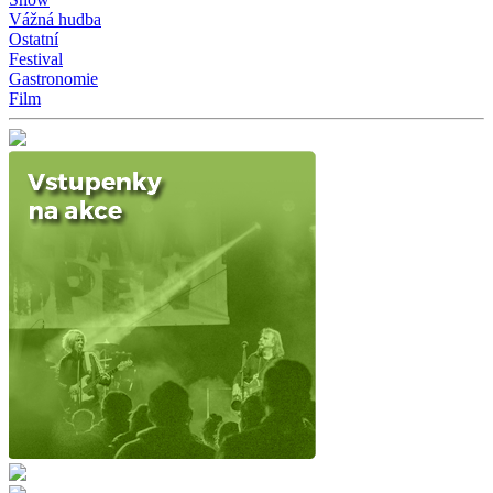
Vážná hudba
Ostatní
Festival
Gastronomie
Film