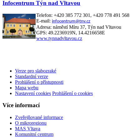
Infocentrum Týn nad Vltavou
Telefon: +420 385 772 301, +420 778 491 568
E-mail:
infocentrum@tnv.cz
Adresa: náměstí Míru 37, Týn nad Vltavou
GPS: 49.2236919N, 14.4216658E
www.tynnadvltavou.cz
Verze pro slabozraké
Standardní verze
Prohlášení o přístupnosti
Mapa webu
Nastavení cookies
Prohlášení o cookies
Více informací
Zveřejňované informace
O mikroregionu
MAS Vltava
Komunitní centrum