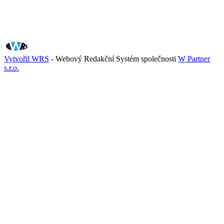
Vytvořil WRS
- Webový Redakční Systém společnosti
W Partner
s.r.o.