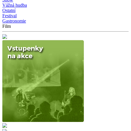
Vážná hudba
Ostatní
Festival
Gastronomie
Film