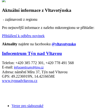
Aktuální informace z Vltavotýnska
- zajímavosti z regionu
Pro nejnovější informace z našeho mikroregionu se přihlašte:
Přihlášení k odběru novinek
Aktuality
najdete na facebooku
@vltavotynsko
Infocentrum Týn nad Vltavou
Telefon: +420 385 772 301, +420 778 491 568
E-mail:
infocentrum@tnv.cz
Adresa: náměstí Míru 37, Týn nad Vltavou
GPS: 49.2236919N, 14.4216658E
www.tynnadvltavou.cz
Verze pro slabozraké