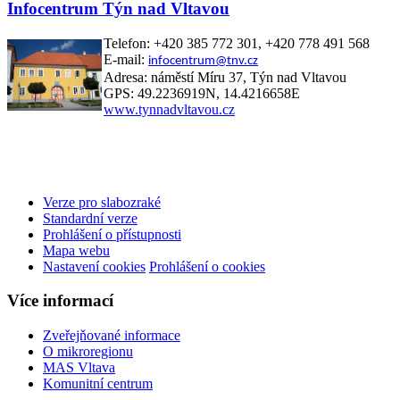
Infocentrum Týn nad Vltavou
Telefon: +420 385 772 301, +420 778 491 568
E-mail:
infocentrum@tnv.cz
Adresa: náměstí Míru 37, Týn nad Vltavou
GPS: 49.2236919N, 14.4216658E
www.tynnadvltavou.cz
Verze pro slabozraké
Standardní verze
Prohlášení o přístupnosti
Mapa webu
Nastavení cookies
Prohlášení o cookies
Více informací
Zveřejňované informace
O mikroregionu
MAS Vltava
Komunitní centrum