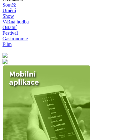
Soutěž
Umění
Show
Vážná hudba
Ostatní
Festival
Gastronomie
Film