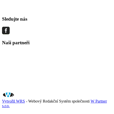
Sledujte nás
Naši partneři
Vytvořil WRS
- Webový Redakční Systém společnosti
W Partner
s.r.o.