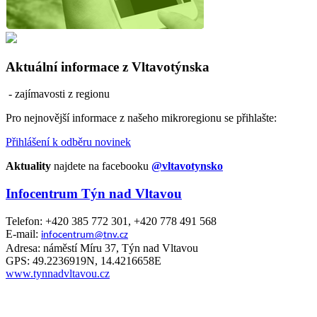
Aktuální informace z Vltavotýnska
- zajímavosti z regionu
Pro nejnovější informace z našeho mikroregionu se přihlašte:
Přihlášení k odběru novinek
Aktuality
najdete na facebooku
@vltavotynsko
Infocentrum Týn nad Vltavou
Telefon: +420 385 772 301, +420 778 491 568
E-mail:
infocentrum@tnv.cz
Adresa: náměstí Míru 37, Týn nad Vltavou
GPS: 49.2236919N, 14.4216658E
www.tynnadvltavou.cz