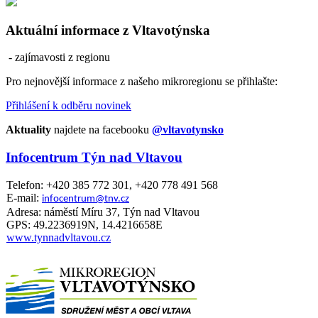
Aktuální informace z Vltavotýnska
- zajímavosti z regionu
Pro nejnovější informace z našeho mikroregionu se přihlašte:
Přihlášení k odběru novinek
Aktuality
najdete na facebooku
@vltavotynsko
Infocentrum Týn nad Vltavou
Telefon: +420 385 772 301, +420 778 491 568
E-mail:
infocentrum@tnv.cz
Adresa: náměstí Míru 37, Týn nad Vltavou
GPS: 49.2236919N, 14.4216658E
www.tynnadvltavou.cz