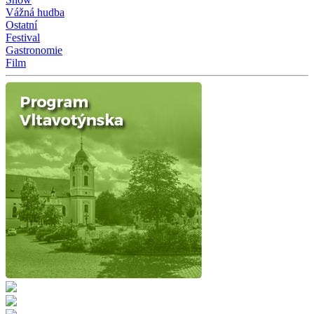
Vážná hudba
Ostatní
Festival
Gastronomie
Film