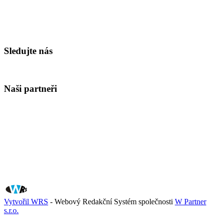
Sledujte nás
Naši partneři
Vytvořil WRS
- Webový Redakční Systém společnosti
W Partner
s.r.o.