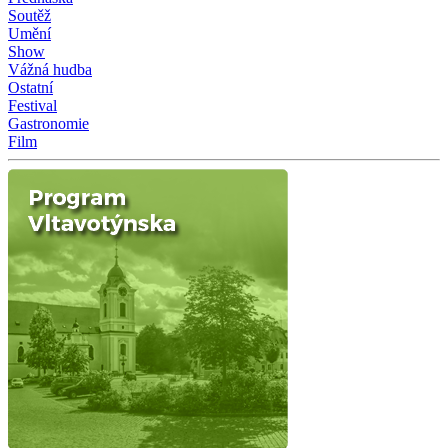
Soutěž
Umění
Show
Vážná hudba
Ostatní
Festival
Gastronomie
Film