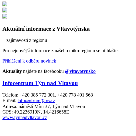
Aktuální informace z Vltavotýnska
- zajímavosti z regionu
Pro nejnovější informace z našeho mikroregionu se přihlašte:
Přihlášení k odběru novinek
Aktuality
najdete na facebooku
@vltavotynsko
Infocentrum Týn nad Vltavou
Telefon: +420 385 772 301, +420 778 491 568
E-mail:
infocentrum@tnv.cz
Adresa: náměstí Míru 37, Týn nad Vltavou
GPS: 49.2236919N, 14.4216658E
www.tynnadvltavou.cz