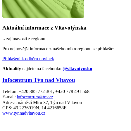
Aktuální informace z Vltavotýnska
- zajímavosti z regionu
Pro nejnovější informace z našeho mikroregionu se přihlašte:
Přihlášení k odběru novinek
Aktuality
najdete na facebooku
@vltavotynsko
Infocentrum Týn nad Vltavou
Telefon: +420 385 772 301, +420 778 491 568
E-mail:
infocentrum@tnv.cz
Adresa: náměstí Míru 37, Týn nad Vltavou
GPS: 49.2236919N, 14.4216658E
www.tynnadvltavou.cz