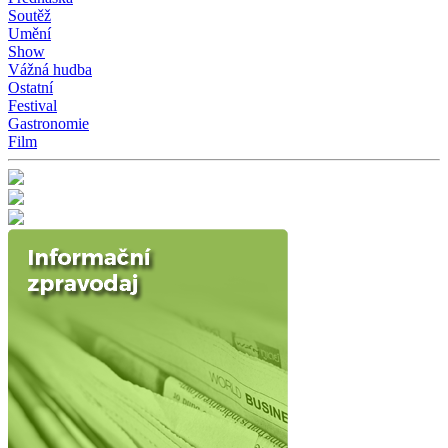
Soutěž
Umění
Show
Vážná hudba
Ostatní
Festival
Gastronomie
Film