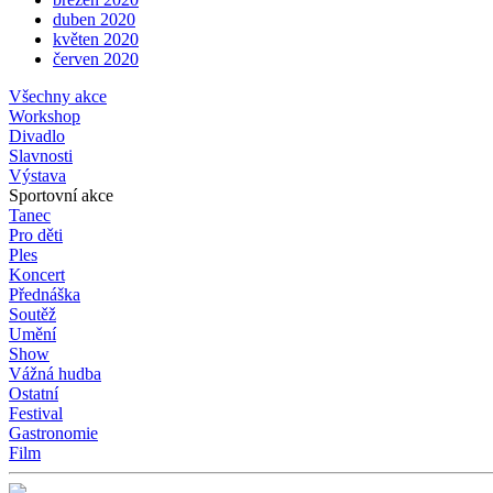
duben 2020
květen 2020
červen 2020
Všechny akce
Workshop
Divadlo
Slavnosti
Výstava
Sportovní akce
Tanec
Pro děti
Ples
Koncert
Přednáška
Soutěž
Umění
Show
Vážná hudba
Ostatní
Festival
Gastronomie
Film