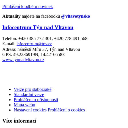
Přihlášení k odběru novinek
Aktuality
najdete na facebooku
@vltavotynsko
Infocentrum Týn nad Vltavou
Telefon: +420 385 772 301, +420 778 491 568
E-mail:
infocentrum@tnv.cz
Adresa: náměstí Míru 37, Týn nad Vltavou
GPS: 49.2236919N, 14.4216658E
www.tynnadvltavou.cz
Verze pro slabozraké
Standardní verze
Prohlášení o přístupnosti
Mapa webu
Nastavení cookies
Prohlášení o cookies
Více informací